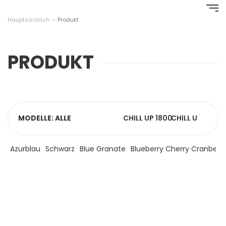
Springe
zum
Hauptsächlich
—
Produkt
Inhalt
PRODUKT
MODELLE: ALLE
CHILL UP 1800
CHILL UP 4000
C
Azurblau
Schwarz
Blue Granate
Blueberry Cherry Cranberr